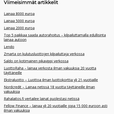
Viimeisimmät artikkelit
Lainaa 8000 euroa
Lainaa 5000 euroa
Lainaa 2000 euroa
Top 5 paikkaa saada autorahoitus – kilpailuttamalla edullisinta
lainaa autoon
Lendo
Zmarta on kulutusluottojen kilpailuttaja verkossa
Saldo on kotimainen pikavippi verkossa
LuottoRaha – lainaa verkosta ilman vakuuksia 20 vuotta
täyttäneille
Ekstraluotto – Luottoa ilman luottokorttia yli 21-vuotiaille
Nordcredit – Lainaa netissä 18 vuotta täyttäneille ilman
vakuuksia
Rahalaitos.fi vertailee lainat puolestasi netissä
Fellow Finance – lainaa yli 20 vuotiaille jopa 15 000 euroon asti
ilman vakuuksia