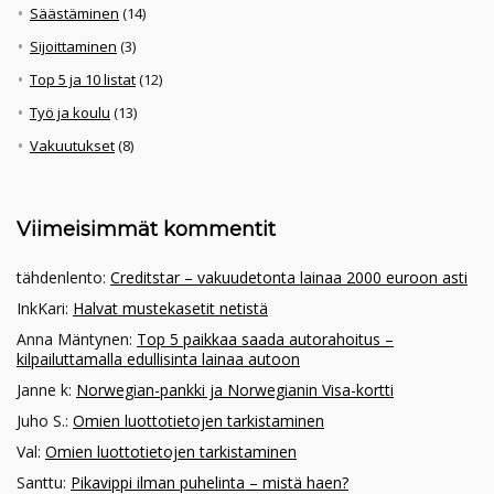
Säästäminen
(14)
Sijoittaminen
(3)
Top 5 ja 10 listat
(12)
Työ ja koulu
(13)
Vakuutukset
(8)
Viimeisimmät kommentit
tähdenlento
:
Creditstar – vakuudetonta lainaa 2000 euroon asti
InkKari
:
Halvat mustekasetit netistä
Anna Mäntynen
:
Top 5 paikkaa saada autorahoitus –
kilpailuttamalla edullisinta lainaa autoon
Janne k
:
Norwegian-pankki ja Norwegianin Visa-kortti
Juho S.
:
Omien luottotietojen tarkistaminen
Val
:
Omien luottotietojen tarkistaminen
Santtu
:
Pikavippi ilman puhelinta – mistä haen?