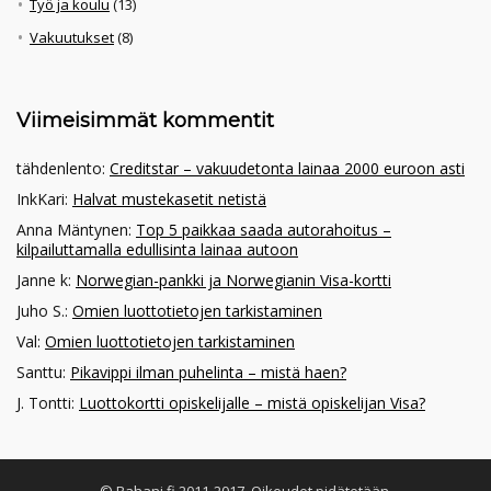
Työ ja koulu
(13)
Vakuutukset
(8)
Viimeisimmät kommentit
tähdenlento
:
Creditstar – vakuudetonta lainaa 2000 euroon asti
InkKari
:
Halvat mustekasetit netistä
Anna Mäntynen
:
Top 5 paikkaa saada autorahoitus –
kilpailuttamalla edullisinta lainaa autoon
Janne k
:
Norwegian-pankki ja Norwegianin Visa-kortti
Juho S.
:
Omien luottotietojen tarkistaminen
Val
:
Omien luottotietojen tarkistaminen
Santtu
:
Pikavippi ilman puhelinta – mistä haen?
J. Tontti
:
Luottokortti opiskelijalle – mistä opiskelijan Visa?