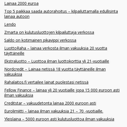
Lainaa 2000 euroa
Top 5 paikkaa saada autorahoitus – kilpailuttamalla edullisinta
lainaa autoon
Lendo
Zmarta on kulutusluottojen kilpailuttaja verkossa
Saldo on kotimainen pikavippi verkossa
LuottoRaha – lainaa verkosta ilman vakuuksia 20 vuotta
täyttäneille
Ekstraluotto – Luottoa ilman luottokorttia yli 21-vuotiaille
Nordcredit – Lainaa netissä 18 vuotta täyttäneille ilman
vakuuksia
Rahalaitos.fi vertailee lainat puolestasi netissä
Fellow Finance – lainaa yli 20 vuotiaille jopa 15 000 euroon asti
ilman vakuuksia
Creditstar – vakuudetonta lainaa 2000 euroon asti
Eurolimiitti – lainaa ilman vakuuksia 21 – 70 -vuotiaille.
Yleislaina – 5000 euroon asti kulutusluottoa ilman vakuuksia