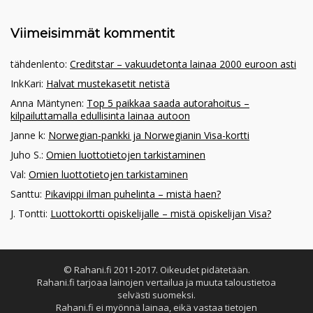
Viimeisimmät kommentit
tähdenlento
:
Creditstar – vakuudetonta lainaa 2000 euroon asti
InkKari
:
Halvat mustekasetit netistä
Anna Mäntynen
:
Top 5 paikkaa saada autorahoitus –
kilpailuttamalla edullisinta lainaa autoon
Janne k
:
Norwegian-pankki ja Norwegianin Visa-kortti
Juho S.
:
Omien luottotietojen tarkistaminen
Val
:
Omien luottotietojen tarkistaminen
Santtu
:
Pikavippi ilman puhelinta – mistä haen?
J. Tontti
:
Luottokortti opiskelijalle – mistä opiskelijan Visa?
© Rahani.fi 2011-2017. Oikeudet pidätetään.
Rahani.fi tarjoaa lainojen vertailua ja muuta taloustietoa
selvästi suomeksi.
Rahani.fi ei myönnä lainaa, eikä vastaa tietojen