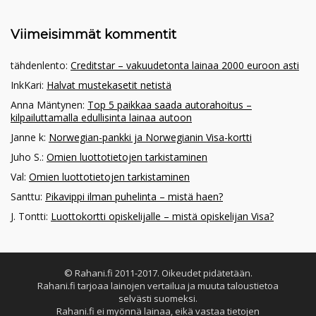
Viimeisimmät kommentit
tähdenlento
:
Creditstar – vakuudetonta lainaa 2000 euroon asti
InkKari
:
Halvat mustekasetit netistä
Anna Mäntynen
:
Top 5 paikkaa saada autorahoitus –
kilpailuttamalla edullisinta lainaa autoon
Janne k
:
Norwegian-pankki ja Norwegianin Visa-kortti
Juho S.
:
Omien luottotietojen tarkistaminen
Val
:
Omien luottotietojen tarkistaminen
Santtu
:
Pikavippi ilman puhelinta – mistä haen?
J. Tontti
:
Luottokortti opiskelijalle – mistä opiskelijan Visa?
© Rahani.fi 2011-2017. Oikeudet pidätetään.
Rahani.fi tarjoaa lainojen vertailua ja muuta taloustietoa
selvästi suomeksi.
Rahani.fi ei myönnä lainaa, eikä vastaa tietojen