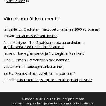
Vakuutukset
(8)
Viimeisimmät kommentit
tähdenlento
:
Creditstar – vakuudetonta lainaa 2000 euroon asti
InkKari
:
Halvat mustekasetit netistä
Anna Mäntynen
:
Top 5 paikkaa saada autorahoitus –
kilpailuttamalla edullisinta lainaa autoon
Janne k
:
Norwegian-pankki ja Norwegianin Visa-kortti
Juho S.
:
Omien luottotietojen tarkistaminen
Val
:
Omien luottotietojen tarkistaminen
Santtu
:
Pikavippi ilman puhelinta – mistä haen?
J. Tontti
:
Luottokortti opiskelijalle – mistä opiskelijan Visa?
© Rahani.fi 2011-2017. Oikeudet pidätetään.
Rahani.fi tarjoaa lainojen vertailua ja muuta taloustietoa