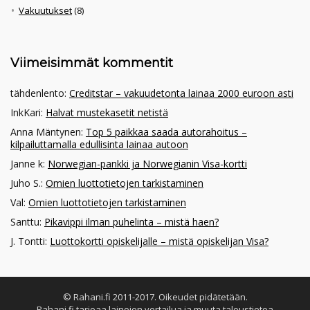
Vakuutukset
(8)
Viimeisimmät kommentit
tähdenlento
:
Creditstar – vakuudetonta lainaa 2000 euroon asti
InkKari
:
Halvat mustekasetit netistä
Anna Mäntynen
:
Top 5 paikkaa saada autorahoitus –
kilpailuttamalla edullisinta lainaa autoon
Janne k
:
Norwegian-pankki ja Norwegianin Visa-kortti
Juho S.
:
Omien luottotietojen tarkistaminen
Val
:
Omien luottotietojen tarkistaminen
Santtu
:
Pikavippi ilman puhelinta – mistä haen?
J. Tontti
:
Luottokortti opiskelijalle – mistä opiskelijan Visa?
© Rahani.fi 2011-2017. Oikeudet pidätetään.
Rahani.fi tarjoaa lainojen vertailua ja muuta taloustietoa