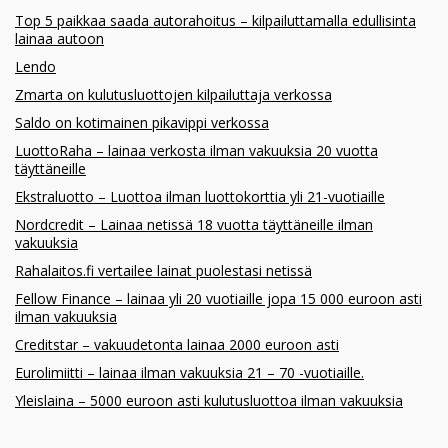
Top 5 paikkaa saada autorahoitus – kilpailuttamalla edullisinta
lainaa autoon
Lendo
Zmarta on kulutusluottojen kilpailuttaja verkossa
Saldo on kotimainen pikavippi verkossa
LuottoRaha – lainaa verkosta ilman vakuuksia 20 vuotta
täyttäneille
Ekstraluotto – Luottoa ilman luottokorttia yli 21-vuotiaille
Nordcredit – Lainaa netissä 18 vuotta täyttäneille ilman
vakuuksia
Rahalaitos.fi vertailee lainat puolestasi netissä
Fellow Finance – lainaa yli 20 vuotiaille jopa 15 000 euroon asti
ilman vakuuksia
Creditstar – vakuudetonta lainaa 2000 euroon asti
Eurolimiitti – lainaa ilman vakuuksia 21 – 70 -vuotiaille.
Yleislaina – 5000 euroon asti kulutusluottoa ilman vakuuksia