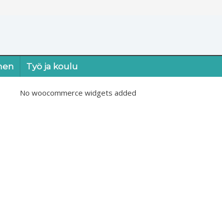
nen
Työ ja koulu
No woocommerce widgets added