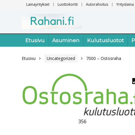
Lainayritykset
Luottokortit
Autorahoitus
Yrityslaina
Etusivu
Asuminen
Kulutusluotot
P
Etusivu
Uncategorized
7000 – Ostosraha
356