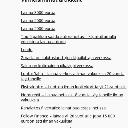
Viimeisimmät artikkelit
Lainaa 8000 euroa
Lainaa 5000 euroa
Lainaa 2000 euroa
Top 5 paikkaa saada autorahoitus – kilpailuttamalla
edullisinta lainaa autoon
Lendo
Zmarta on kulutusluottojen kilpailuttaja verkossa
Saldo on kotimainen pikavippi verkossa
LuottoRaha – lainaa verkosta ilman vakuuksia 20 vuotta
täyttäneille
Ekstraluotto – Luottoa ilman luottokorttia yli 21-vuotiaille
Nordcredit – Lainaa netissä 18 vuotta täyttäneille ilman
vakuuksia
Rahalaitos.fi vertailee lainat puolestasi netissä
Fellow Finance – lainaa yli 20 vuotiaille jopa 15 000
euroon asti ilman vakuuksia