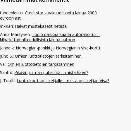
Viimeisimmät kommentit
tähdenlento
:
Creditstar – vakuudetonta lainaa 2000
euroon asti
InkKari
:
Halvat mustekasetit netistä
Anna Mäntynen
:
Top 5 paikkaa saada autorahoitus –
kilpailuttamalla edullisinta lainaa autoon
Janne k
:
Norwegian-pankki ja Norwegianin Visa-kortti
Juho S.
:
Omien luottotietojen tarkistaminen
Val
:
Omien luottotietojen tarkistaminen
Santtu
:
Pikavippi ilman puhelinta – mistä haen?
J. Tontti
:
Luottokortti opiskelijalle – mistä opiskelijan Visa?