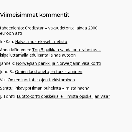
Viimeisimmät kommentit
tähdenlento
:
Creditstar – vakuudetonta lainaa 2000
euroon asti
InkKari
:
Halvat mustekasetit netistä
Anna Mäntynen
:
Top 5 paikkaa saada autorahoitus –
kilpailuttamalla edullisinta lainaa autoon
Janne k
:
Norwegian-pankki ja Norwegianin Visa-kortti
Juho S.
:
Omien luottotietojen tarkistaminen
Val
:
Omien luottotietojen tarkistaminen
Santtu
:
Pikavippi ilman puhelinta – mistä haen?
J. Tontti
:
Luottokortti opiskelijalle – mistä opiskelijan Visa?