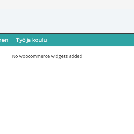
nen
Työ ja koulu
No woocommerce widgets added