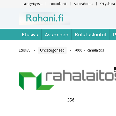
Lainayritykset
Luottokortit
Autorahoitus
Yrityslaina
Etusivu
Asuminen
Kulutusluotot
P
Etusivu
Uncategorized
7000 – Rahalaitos
356