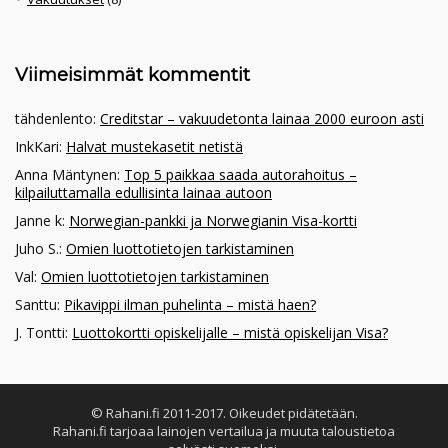
Viimeisimmät kommentit
tähdenlento
:
Creditstar – vakuudetonta lainaa 2000 euroon asti
InkKari
:
Halvat mustekasetit netistä
Anna Mäntynen
:
Top 5 paikkaa saada autorahoitus –
kilpailuttamalla edullisinta lainaa autoon
Janne k
:
Norwegian-pankki ja Norwegianin Visa-kortti
Juho S.
:
Omien luottotietojen tarkistaminen
Val
:
Omien luottotietojen tarkistaminen
Santtu
:
Pikavippi ilman puhelinta – mistä haen?
J. Tontti
:
Luottokortti opiskelijalle – mistä opiskelijan Visa?
© Rahani.fi 2011-2017. Oikeudet pidätetään.
Rahani.fi tarjoaa lainojen vertailua ja muuta taloustietoa