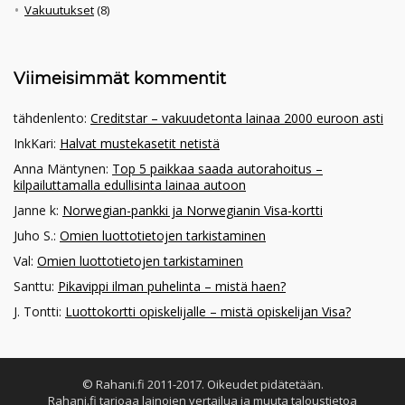
Vakuutukset
(8)
Viimeisimmät kommentit
tähdenlento
:
Creditstar – vakuudetonta lainaa 2000 euroon asti
InkKari
:
Halvat mustekasetit netistä
Anna Mäntynen
:
Top 5 paikkaa saada autorahoitus –
kilpailuttamalla edullisinta lainaa autoon
Janne k
:
Norwegian-pankki ja Norwegianin Visa-kortti
Juho S.
:
Omien luottotietojen tarkistaminen
Val
:
Omien luottotietojen tarkistaminen
Santtu
:
Pikavippi ilman puhelinta – mistä haen?
J. Tontti
:
Luottokortti opiskelijalle – mistä opiskelijan Visa?
© Rahani.fi 2011-2017. Oikeudet pidätetään.
Rahani.fi tarjoaa lainojen vertailua ja muuta taloustietoa