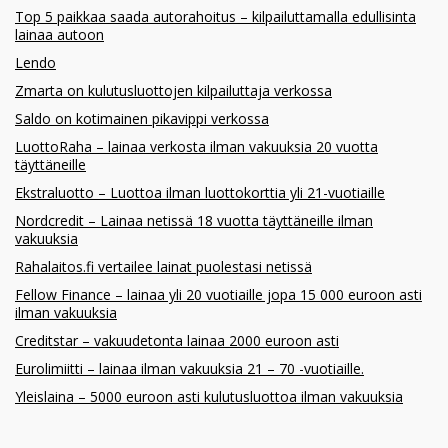
Top 5 paikkaa saada autorahoitus – kilpailuttamalla edullisinta
lainaa autoon
Lendo
Zmarta on kulutusluottojen kilpailuttaja verkossa
Saldo on kotimainen pikavippi verkossa
LuottoRaha – lainaa verkosta ilman vakuuksia 20 vuotta
täyttäneille
Ekstraluotto – Luottoa ilman luottokorttia yli 21-vuotiaille
Nordcredit – Lainaa netissä 18 vuotta täyttäneille ilman
vakuuksia
Rahalaitos.fi vertailee lainat puolestasi netissä
Fellow Finance – lainaa yli 20 vuotiaille jopa 15 000 euroon asti
ilman vakuuksia
Creditstar – vakuudetonta lainaa 2000 euroon asti
Eurolimiitti – lainaa ilman vakuuksia 21 – 70 -vuotiaille.
Yleislaina – 5000 euroon asti kulutusluottoa ilman vakuuksia