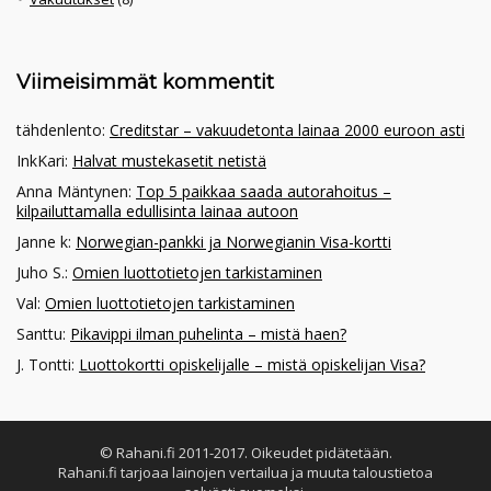
Viimeisimmät kommentit
tähdenlento
:
Creditstar – vakuudetonta lainaa 2000 euroon asti
InkKari
:
Halvat mustekasetit netistä
Anna Mäntynen
:
Top 5 paikkaa saada autorahoitus –
kilpailuttamalla edullisinta lainaa autoon
Janne k
:
Norwegian-pankki ja Norwegianin Visa-kortti
Juho S.
:
Omien luottotietojen tarkistaminen
Val
:
Omien luottotietojen tarkistaminen
Santtu
:
Pikavippi ilman puhelinta – mistä haen?
J. Tontti
:
Luottokortti opiskelijalle – mistä opiskelijan Visa?
© Rahani.fi 2011-2017. Oikeudet pidätetään.
Rahani.fi tarjoaa lainojen vertailua ja muuta taloustietoa