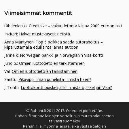
Viimeisimmät kommentit
tähdenlento
:
Creditstar – vakuudetonta lainaa 2000 euroon asti
InkKari
:
Halvat mustekasetit netistä
Anna Mäntynen
:
Top 5 paikkaa saada autorahoitus –
kilpailuttamalla edullisinta lainaa autoon
Janne k
:
Norwegian-pankki ja Norwegianin Visa-kortti
Juho S.
:
Omien luottotietojen tarkistaminen
Val
:
Omien luottotietojen tarkistaminen
Santtu
:
Pikavippi ilman puhelinta – mistä haen?
J. Tontti
:
Luottokortti opiskelijalle – mistä opiskelijan Visa?
© Rahani.fi 2011-2017. Oikeudet pidätetään.
Rahani.fi tarjoaa lainojen vertailua ja muuta taloustietoa
selvästi suomeksi.
Rahani.fi ei myönnä lainaa, eikä vastaa tietojen