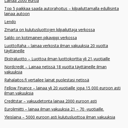
Lainaa 2000 euroa
Top 5 paikkaa saada autorahoitus – kilpailuttamalla edullisinta
lainaa autoon
Lendo
Zmarta on kulutusluottojen kilpailuttaja verkossa
Saldo on kotimainen pikavippi verkossa
LuottoRaha – lainaa verkosta ilman vakuuksia 20 vuotta
täyttäneille
Ekstraluotto – Luottoa ilman luottokorttia yli 21-vuotiaille
Nordcredit – Lainaa netissä 18 vuotta täyttäneille ilman
vakuuksia
Rahalaitos.fi vertailee lainat puolestasi netissä
Fellow Finance – lainaa yli 20 vuotiaille jopa 15 000 euroon asti
ilman vakuuksia
Creditstar – vakuudetonta lainaa 2000 euroon asti
Eurolimiitti – lainaa ilman vakuuksia 21 – 70 -vuotiaille.
Yleislaina – 5000 euroon asti kulutusluottoa ilman vakuuksia