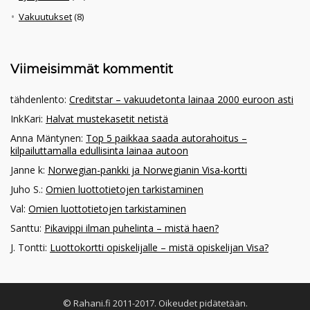
Vakuutukset
(8)
Viimeisimmät kommentit
tähdenlento
:
Creditstar – vakuudetonta lainaa 2000 euroon asti
InkKari
:
Halvat mustekasetit netistä
Anna Mäntynen
:
Top 5 paikkaa saada autorahoitus –
kilpailuttamalla edullisinta lainaa autoon
Janne k
:
Norwegian-pankki ja Norwegianin Visa-kortti
Juho S.
:
Omien luottotietojen tarkistaminen
Val
:
Omien luottotietojen tarkistaminen
Santtu
:
Pikavippi ilman puhelinta – mistä haen?
J. Tontti
:
Luottokortti opiskelijalle – mistä opiskelijan Visa?
© Rahani.fi 2011-2017. Oikeudet pidätetään.