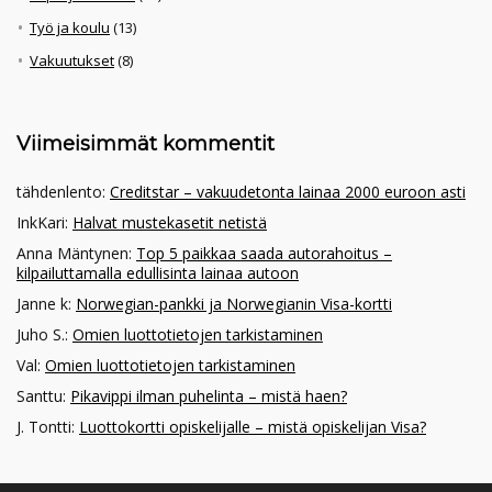
Työ ja koulu
(13)
Vakuutukset
(8)
Viimeisimmät kommentit
tähdenlento
:
Creditstar – vakuudetonta lainaa 2000 euroon asti
InkKari
:
Halvat mustekasetit netistä
Anna Mäntynen
:
Top 5 paikkaa saada autorahoitus –
kilpailuttamalla edullisinta lainaa autoon
Janne k
:
Norwegian-pankki ja Norwegianin Visa-kortti
Juho S.
:
Omien luottotietojen tarkistaminen
Val
:
Omien luottotietojen tarkistaminen
Santtu
:
Pikavippi ilman puhelinta – mistä haen?
J. Tontti
:
Luottokortti opiskelijalle – mistä opiskelijan Visa?