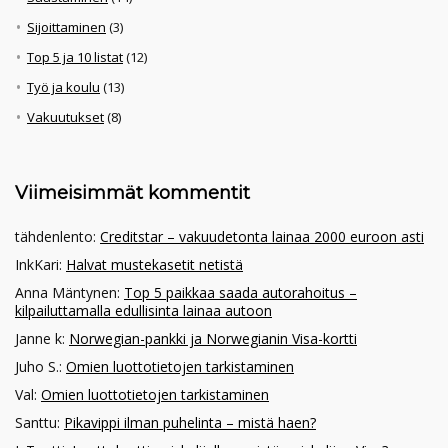
Sijoittaminen
(3)
Top 5 ja 10 listat
(12)
Työ ja koulu
(13)
Vakuutukset
(8)
Viimeisimmät kommentit
tähdenlento
:
Creditstar – vakuudetonta lainaa 2000 euroon asti
InkKari
:
Halvat mustekasetit netistä
Anna Mäntynen
:
Top 5 paikkaa saada autorahoitus –
kilpailuttamalla edullisinta lainaa autoon
Janne k
:
Norwegian-pankki ja Norwegianin Visa-kortti
Juho S.
:
Omien luottotietojen tarkistaminen
Val
:
Omien luottotietojen tarkistaminen
Santtu
:
Pikavippi ilman puhelinta – mistä haen?