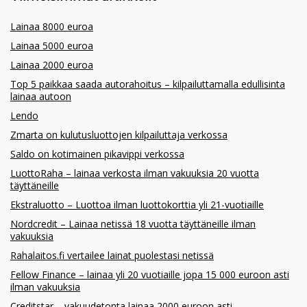
Lainaa 8000 euroa
Lainaa 5000 euroa
Lainaa 2000 euroa
Top 5 paikkaa saada autorahoitus – kilpailuttamalla edullisinta
lainaa autoon
Lendo
Zmarta on kulutusluottojen kilpailuttaja verkossa
Saldo on kotimainen pikavippi verkossa
LuottoRaha – lainaa verkosta ilman vakuuksia 20 vuotta
täyttäneille
Ekstraluotto – Luottoa ilman luottokorttia yli 21-vuotiaille
Nordcredit – Lainaa netissä 18 vuotta täyttäneille ilman
vakuuksia
Rahalaitos.fi vertailee lainat puolestasi netissä
Fellow Finance – lainaa yli 20 vuotiaille jopa 15 000 euroon asti
ilman vakuuksia
Creditstar – vakuudetonta lainaa 2000 euroon asti