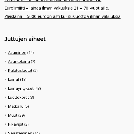
Eurolimiitti – lainaa ilman vakuuksia 21 – 70 -vuotiaille.
Yleislaina – 5000 euroon asti kulutusluottoa ilman vakuuksia
Juttujen aiheet
Asuminen
(14)
Asuntolaina
(7)
Kulutusluotot
(5)
Lainat
(18)
Lainayritykset
(43)
Luottokortit
(3)
Matkailu
(5)
Muut
(39)
Pikavipit
(3)
Säästäminen
(14)