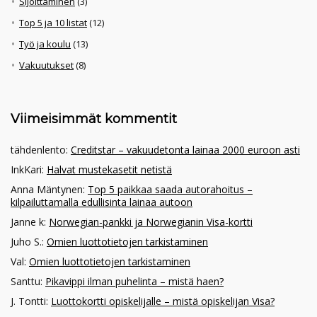
Sijoittaminen
(3)
Top 5 ja 10 listat
(12)
Työ ja koulu
(13)
Vakuutukset
(8)
Viimeisimmät kommentit
tähdenlento
:
Creditstar – vakuudetonta lainaa 2000 euroon asti
InkKari
:
Halvat mustekasetit netistä
Anna Mäntynen
:
Top 5 paikkaa saada autorahoitus –
kilpailuttamalla edullisinta lainaa autoon
Janne k
:
Norwegian-pankki ja Norwegianin Visa-kortti
Juho S.
:
Omien luottotietojen tarkistaminen
Val
:
Omien luottotietojen tarkistaminen
Santtu
:
Pikavippi ilman puhelinta – mistä haen?
J. Tontti
:
Luottokortti opiskelijalle – mistä opiskelijan Visa?