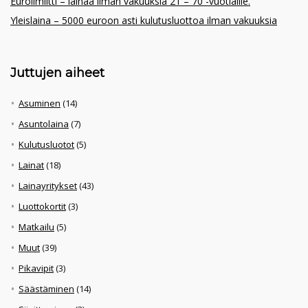
Eurolimiitti – lainaa ilman vakuuksia 21 – 70 -vuotiaille.
Yleislaina – 5000 euroon asti kulutusluottoa ilman vakuuksia
Juttujen aiheet
Asuminen
(14)
Asuntolaina
(7)
Kulutusluotot
(5)
Lainat
(18)
Lainayritykset
(43)
Luottokortit
(3)
Matkailu
(5)
Muut
(39)
Pikavipit
(3)
Säästäminen
(14)