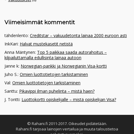
Viimeisimmät kommentit
tähdenlento
:
Creditstar – vakuudetonta lainaa 2000 euroon asti
InkKari
:
Halvat mustekasetit netistä
Anna Mäntynen
:
Top 5 paikkaa saada autorahoitus –
kilpailuttamalla edullisinta lainaa autoon
Janne k
:
Norwegian-pankki ja Norwegianin Visa-kortti
Juho S.
:
Omien luottotietojen tarkistaminen
Val
:
Omien luottotietojen tarkistaminen
Santtu
:
Pikavippi ilman puhelinta – mistä haen?
J. Tontti
:
Luottokortti opiskelijalle – mistä opiskelijan Visa?
© Rahani.fi 2011-2017. Oikeudet pidätetään.
Rahani.fi tarjoaa lainojen vertailua ja muuta taloustietoa