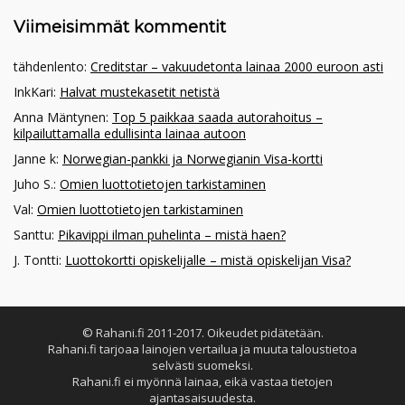
Viimeisimmät kommentit
tähdenlento
:
Creditstar – vakuudetonta lainaa 2000 euroon asti
InkKari
:
Halvat mustekasetit netistä
Anna Mäntynen
:
Top 5 paikkaa saada autorahoitus –
kilpailuttamalla edullisinta lainaa autoon
Janne k
:
Norwegian-pankki ja Norwegianin Visa-kortti
Juho S.
:
Omien luottotietojen tarkistaminen
Val
:
Omien luottotietojen tarkistaminen
Santtu
:
Pikavippi ilman puhelinta – mistä haen?
J. Tontti
:
Luottokortti opiskelijalle – mistä opiskelijan Visa?
© Rahani.fi 2011-2017. Oikeudet pidätetään.
Rahani.fi tarjoaa lainojen vertailua ja muuta taloustietoa
selvästi suomeksi.
Rahani.fi ei myönnä lainaa, eikä vastaa tietojen
ajantasaisuudesta.