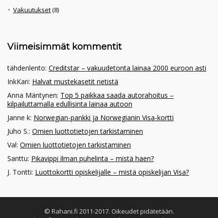
Vakuutukset
(8)
Viimeisimmät kommentit
tähdenlento
:
Creditstar – vakuudetonta lainaa 2000 euroon asti
InkKari
:
Halvat mustekasetit netistä
Anna Mäntynen
:
Top 5 paikkaa saada autorahoitus –
kilpailuttamalla edullisinta lainaa autoon
Janne k
:
Norwegian-pankki ja Norwegianin Visa-kortti
Juho S.
:
Omien luottotietojen tarkistaminen
Val
:
Omien luottotietojen tarkistaminen
Santtu
:
Pikavippi ilman puhelinta – mistä haen?
J. Tontti
:
Luottokortti opiskelijalle – mistä opiskelijan Visa?
© Rahani.fi 2011-2017. Oikeudet pidätetään.