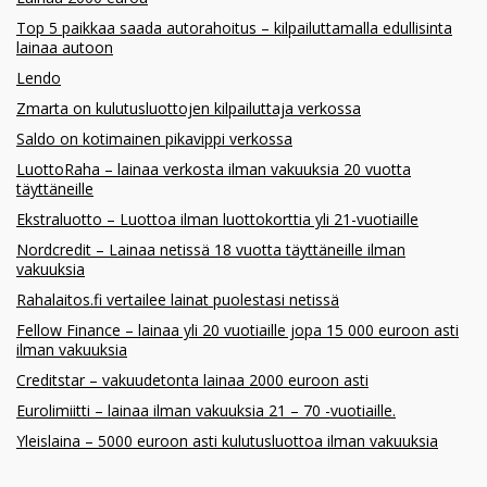
Top 5 paikkaa saada autorahoitus – kilpailuttamalla edullisinta
lainaa autoon
Lendo
Zmarta on kulutusluottojen kilpailuttaja verkossa
Saldo on kotimainen pikavippi verkossa
LuottoRaha – lainaa verkosta ilman vakuuksia 20 vuotta
täyttäneille
Ekstraluotto – Luottoa ilman luottokorttia yli 21-vuotiaille
Nordcredit – Lainaa netissä 18 vuotta täyttäneille ilman
vakuuksia
Rahalaitos.fi vertailee lainat puolestasi netissä
Fellow Finance – lainaa yli 20 vuotiaille jopa 15 000 euroon asti
ilman vakuuksia
Creditstar – vakuudetonta lainaa 2000 euroon asti
Eurolimiitti – lainaa ilman vakuuksia 21 – 70 -vuotiaille.
Yleislaina – 5000 euroon asti kulutusluottoa ilman vakuuksia