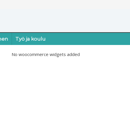
nen
Työ ja koulu
No woocommerce widgets added