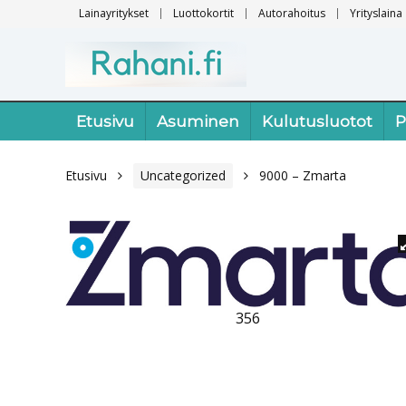
Lainayritykset
Luottokortit
Autorahoitus
Yrityslaina
Etusivu
Asuminen
Kulutusluotot
P
Etusivu
Uncategorized
9000 – Zmarta
356