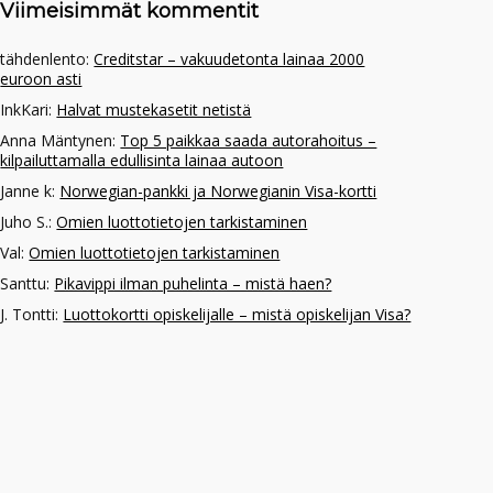
Viimeisimmät kommentit
tähdenlento
:
Creditstar – vakuudetonta lainaa 2000
euroon asti
InkKari
:
Halvat mustekasetit netistä
Anna Mäntynen
:
Top 5 paikkaa saada autorahoitus –
kilpailuttamalla edullisinta lainaa autoon
Janne k
:
Norwegian-pankki ja Norwegianin Visa-kortti
Juho S.
:
Omien luottotietojen tarkistaminen
Val
:
Omien luottotietojen tarkistaminen
Santtu
:
Pikavippi ilman puhelinta – mistä haen?
J. Tontti
:
Luottokortti opiskelijalle – mistä opiskelijan Visa?