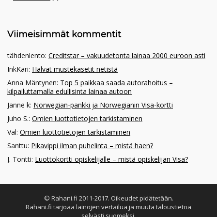
Viimeisimmät kommentit
tähdenlento
:
Creditstar – vakuudetonta lainaa 2000 euroon asti
InkKari
:
Halvat mustekasetit netistä
Anna Mäntynen
:
Top 5 paikkaa saada autorahoitus –
kilpailuttamalla edullisinta lainaa autoon
Janne k
:
Norwegian-pankki ja Norwegianin Visa-kortti
Juho S.
:
Omien luottotietojen tarkistaminen
Val
:
Omien luottotietojen tarkistaminen
Santtu
:
Pikavippi ilman puhelinta – mistä haen?
J. Tontti
:
Luottokortti opiskelijalle – mistä opiskelijan Visa?
© Rahani.fi 2011-2017. Oikeudet pidätetään.
Rahani.fi tarjoaa lainojen vertailua ja muuta taloustietoa
selvästi suomeksi.