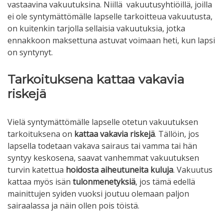
vastaavina vakuutuksina. Niillä vakuutusyhtiöillä, joilla
ei ole syntymättömälle lapselle tarkoitteua vakuutusta,
on kuitenkin tarjolla sellaisia vakuutuksia, jotka
ennakkoon maksettuna astuvat voimaan heti, kun lapsi
on syntynyt.
Tarkoituksena kattaa vakavia
riskejä
Vielä syntymättömälle lapselle otetun vakuutuksen
tarkoituksena on
kattaa vakavia riskejä
. Tällöin, jos
lapsella todetaan vakava sairaus tai vamma tai hän
syntyy keskosena, saavat vanhemmat vakuutuksen
turvin katettua
hoidosta aiheutuneita kuluja
. Vakuutus
kattaa myös isän
tulonmenetyksiä
, jos tämä edellä
mainittujen syiden vuoksi joutuu olemaan paljon
sairaalassa ja näin ollen pois töistä.