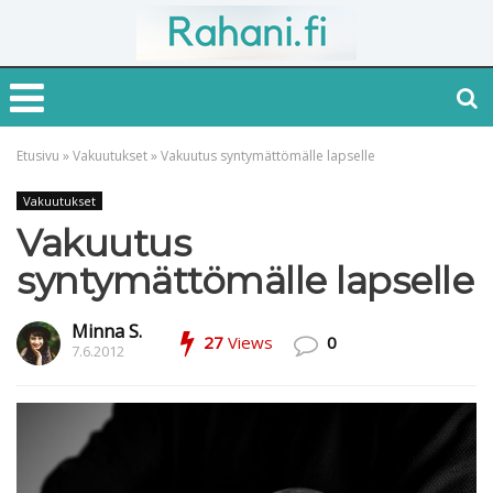
Etusivu
»
Vakuutukset
»
Vakuutus syntymättömälle lapselle
Vakuutukset
Vakuutus
syntymättömälle lapselle
Minna S.
27
Views
0
7.6.2012