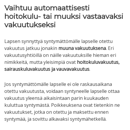
Vaihtuu automaattisesti
hoitokulu- tai muuksi vastaavaksi
vakuutukseksi
Lapsen synnyttyä syntymättömälle lapselle otettu
vakuutus jatkuu jonakin
muuna vakuutuksena
. Eri
vakuutusyhtiöillä on näille vakuutuksille hieman eri
nimikkeitä, mutta yleisimpiä ovat
hoitokuluvakuutus,
sairauskuluvakuutus ja vauvavakuutus
.
Jos syntymättömälle lapselle ei ole raskausaikana
otettu vakuutusta, voidaan syntyneelle lapselle ottaa
vakuutus yleensä aikaisintaan parin kuukauden
kuluttua syntymästä. Poikkeuksena ovat tietenkin ne
vakuutukset, jotka on otettu ja maksettu ennen
syntymää, ja sovittu alkavaksi syntymähetkellä.