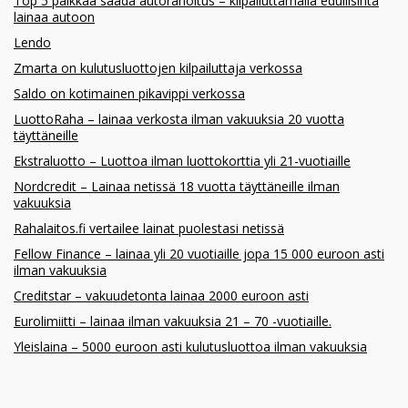
Top 5 paikkaa saada autorahoitus – kilpailuttamalla edullisinta
lainaa autoon
Lendo
Zmarta on kulutusluottojen kilpailuttaja verkossa
Saldo on kotimainen pikavippi verkossa
LuottoRaha – lainaa verkosta ilman vakuuksia 20 vuotta
täyttäneille
Ekstraluotto – Luottoa ilman luottokorttia yli 21-vuotiaille
Nordcredit – Lainaa netissä 18 vuotta täyttäneille ilman
vakuuksia
Rahalaitos.fi vertailee lainat puolestasi netissä
Fellow Finance – lainaa yli 20 vuotiaille jopa 15 000 euroon asti
ilman vakuuksia
Creditstar – vakuudetonta lainaa 2000 euroon asti
Eurolimiitti – lainaa ilman vakuuksia 21 – 70 -vuotiaille.
Yleislaina – 5000 euroon asti kulutusluottoa ilman vakuuksia