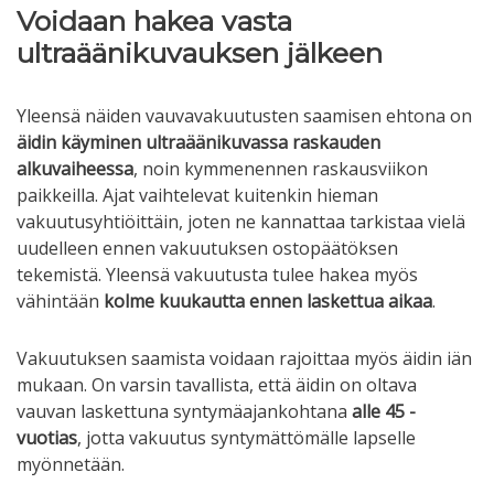
Voidaan hakea vasta
ultraäänikuvauksen jälkeen
Yleensä näiden vauvavakuutusten saamisen ehtona on
äidin käyminen ultraäänikuvassa raskauden
alkuvaiheessa
, noin kymmenennen raskausviikon
paikkeilla. Ajat vaihtelevat kuitenkin hieman
vakuutusyhtiöittäin, joten ne kannattaa tarkistaa vielä
uudelleen ennen vakuutuksen ostopäätöksen
tekemistä. Yleensä vakuutusta tulee hakea myös
vähintään
kolme kuukautta ennen laskettua aikaa
.
Vakuutuksen saamista voidaan rajoittaa myös äidin iän
mukaan. On varsin tavallista, että äidin on oltava
vauvan laskettuna syntymäajankohtana
alle 45 -
vuotias
, jotta vakuutus syntymättömälle lapselle
myönnetään.