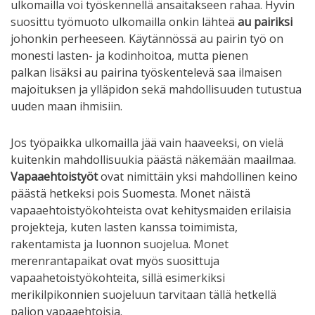
ulkomailla voi työskennellä ansaitakseen rahaa. Hyvin
suosittu työmuoto ulkomailla onkin lähteä
au pairiksi
johonkin perheeseen. Käytännössä au pairin työ on
monesti lasten- ja kodinhoitoa, mutta pienen
palkan lisäksi au pairina työskentelevä saa ilmaisen
majoituksen ja ylläpidon sekä mahdollisuuden tutustua
uuden maan ihmisiin.
Jos työpaikka ulkomailla jää vain haaveeksi, on vielä
kuitenkin mahdollisuukia päästä näkemään maailmaa.
Vapaaehtoistyöt
ovat nimittäin yksi mahdollinen keino
päästä hetkeksi pois Suomesta. Monet näistä
vapaaehtoistyökohteista ovat kehitysmaiden erilaisia
projekteja, kuten lasten kanssa toimimista,
rakentamista ja luonnon suojelua. Monet
merenrantapaikat ovat myös suosittuja
vapaahetoistyökohteita, sillä esimerkiksi
merikilpikonnien suojeluun tarvitaan tällä hetkellä
paljon vapaaehtoisia.