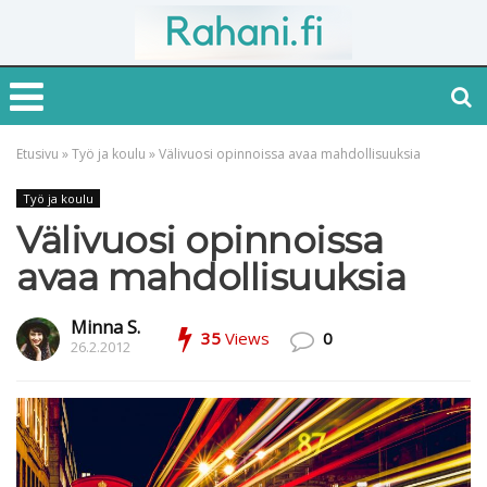
Etusivu
»
Työ ja koulu
»
Välivuosi opinnoissa avaa mahdollisuuksia
Työ ja koulu
Välivuosi opinnoissa
avaa mahdollisuuksia
Minna S.
35
Views
0
26.2.2012