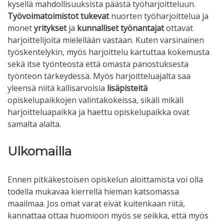
kysellä mahdollisuuksista päästä työharjoitteluun.
Työvoimatoimistot tukevat
nuorten työharjoittelua ja
monet
yritykset
ja
kunnalliset työnantajat
ottavat
harjoittelijoita mielellään vastaan. Kuten varsinainen
työskentelykin, myös harjoittelu kartuttaa kokemusta
sekä itse työnteosta että omasta panostuksesta
työnteon tärkeydessä. Myös harjoitteluajalta saa
yleensä niitä kallisarvoisia
lisäpisteitä
opiskelupaikkojen valintakokeissa, sikäli mikäli
harjoitteluapaikka ja haettu opiskelupaikka ovat
samalta alalta.
Ulkomailla
Ennen pitkäkestoisen opiskelun aloittamista voi olla
todella mukavaa kierrellä hieman katsomassa
maailmaa. Jos omat varat eivät kuitenkaan riitä,
kannattaa ottaa huomioon myös se seikka, että myös