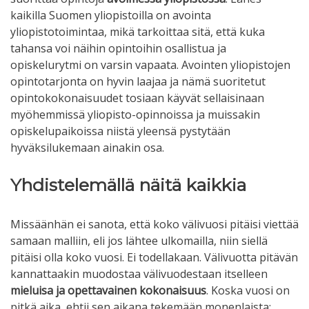
kaikilla Suomen yliopistoilla on avointa
yliopistotoimintaa, mikä tarkoittaa sitä, että kuka
tahansa voi näihin opintoihin osallistua ja
opiskelurytmi on varsin vapaata. Avointen yliopistojen
opintotarjonta on hyvin laajaa ja nämä suoritetut
opintokokonaisuudet tosiaan käyvät sellaisinaan
myöhemmissä yliopisto-opinnoissa ja muissakin
opiskelupaikoissa niistä yleensä pystytään
hyväksilukemaan ainakin osa.
Yhdistelemällä näitä kaikkia
Missäänhän ei sanota, että koko välivuosi pitäisi viettää
samaan malliin, eli jos lähtee ulkomailla, niin siellä
pitäisi olla koko vuosi. Ei todellakaan. Välivuotta pitävän
kannattaakin muodostaa välivuodestaan itselleen
mieluisa ja opettavainen kokonaisuus
. Koska vuosi on
pitkä aika, ehtii sen aikana tekemään monenlaista: