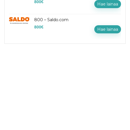
800
€
Hae lainaa
800 – Saldo.com
800
€
Hae lainaa