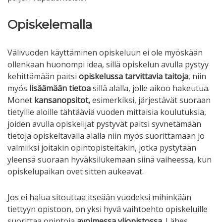
Opiskelemalla
Välivuoden käyttäminen opiskeluun ei ole myöskään
ollenkaan huonompi idea, sillä opiskelun avulla pystyy
kehittämään paitsi
opiskelussa tarvittavia taitoja
, niin
myös
lisäämään tietoa
sillä alalla, jolle aikoo hakeutua.
Monet
kansanopsitot,
esimerkiksi, järjestävät suoraan
tietyille aloille tähtääviä vuoden mittaisia koulutuksia,
joiden avulla opiskelijat pystyvät paitsi syvnetämään
tietoja opiskeltavalla alalla niin myös suorittamaan jo
valmiiksi joitakin opintopisteitäkin, jotka pystytään
yleensä suoraan hyväksilukemaan siinä vaiheessa, kun
opiskelupaikan ovet sitten aukeavat.
Jos ei halua sitouttaa itseään vuodeksi mihinkään
tiettyyn opistoon, on yksi hyvä vaihtoehto opiskeluille
suorittaa opintoja
avoimessa yliopistossa
. Lähes