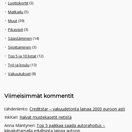
Luottokortit
(3)
Matkailu
(5)
Muut
(39)
Pikavipit
(3)
Säästäminen
(14)
Sijoittaminen
(3)
Top 5 ja 10 listat
(12)
Työ ja koulu
(13)
Vakuutukset
(8)
Viimeisimmät kommentit
tähdenlento
:
Creditstar – vakuudetonta lainaa 2000 euroon asti
InkKari
:
Halvat mustekasetit netistä
Anna Mäntynen
:
Top 5 paikkaa saada autorahoitus –
kilpailuttamalla edullisinta lainaa autoon