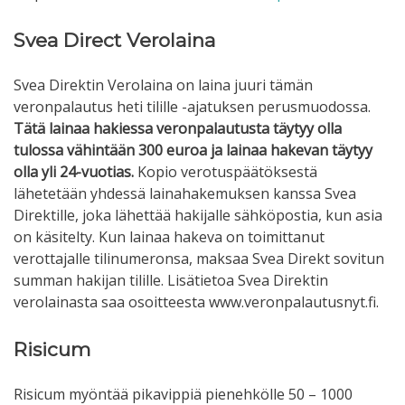
Svea Direct Verolaina
Svea Direktin Verolaina on laina juuri tämän
veronpalautus heti tilille -ajatuksen perusmuodossa.
Tätä lainaa hakiessa veronpalautusta täytyy olla
tulossa vähintään 300 euroa ja lainaa hakevan täytyy
olla yli 24-vuotias.
Kopio verotuspäätöksestä
lähetetään yhdessä lainahakemuksen kanssa Svea
Direktille, joka lähettää hakijalle sähköpostia, kun asia
on käsitelty. Kun lainaa hakeva on toimittanut
verottajalle tilinumeronsa, maksaa Svea Direkt sovitun
summan hakijan tilille. Lisätietoa Svea Direktin
verolainasta saa osoitteesta www.veronpalautusnyt.fi.
Risicum
Risicum myöntää pikavippiä pienehkölle 50 – 1000