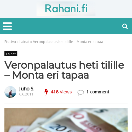
Etusivu
»
Lainat
»
Veronpalautus heti tilille – Monta eri tapaa
Lainat
Veronpalautus heti tilille
– Monta eri tapaa
Juho S.
418
Views
1 comment
6.6.2011