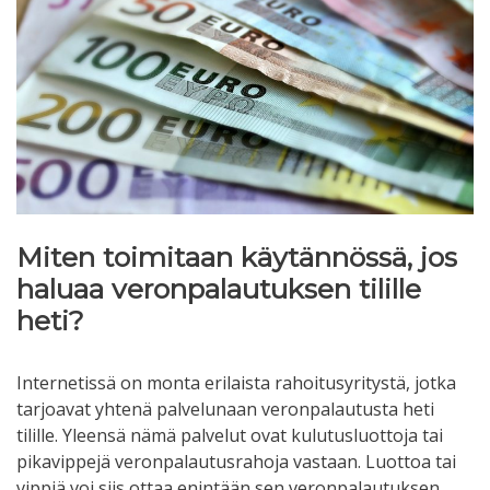
Miten toimitaan käytännössä, jos
haluaa veronpalautuksen tilille
heti?
Internetissä on monta erilaista rahoitusyritystä, jotka
tarjoavat yhtenä palvelunaan veronpalautusta heti
tilille. Yleensä nämä palvelut ovat kulutusluottoja tai
pikavippejä veronpalautusrahoja vastaan. Luottoa tai
vippiä voi siis ottaa enintään sen veronpalautuksen