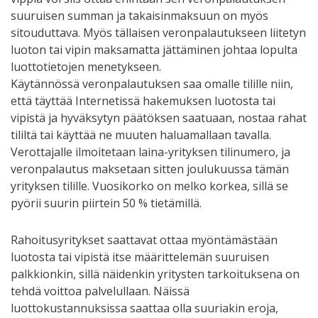
suuruisen summan ja takaisinmaksuun on myös
sitouduttava. Myös tällaisen veronpalautukseen liitetyn
luoton tai vipin maksamatta jättäminen johtaa lopulta
luottotietojen menetykseen.
Käytännössä veronpalautuksen saa omalle tilille niin,
että täyttää Internetissä hakemuksen luotosta tai
vipistä ja hyväksytyn päätöksen saatuaan, nostaa rahat
tililtä tai käyttää ne muuten haluamallaan tavalla.
Verottajalle ilmoitetaan laina-yrityksen tilinumero, ja
veronpalautus maksetaan sitten joulukuussa tämän
yrityksen tilille. Vuosikorko on melko korkea, sillä se
pyörii suurin piirtein 50 % tietämillä.
Rahoitusyritykset saattavat ottaa myöntämästään
luotosta tai vipistä itse määrittelemän suuruisen
palkkionkin, sillä näidenkin yritysten tarkoituksena on
tehdä voittoa palvelullaan. Näissä
luottokustannuksissa saattaa olla suuriakin eroja,