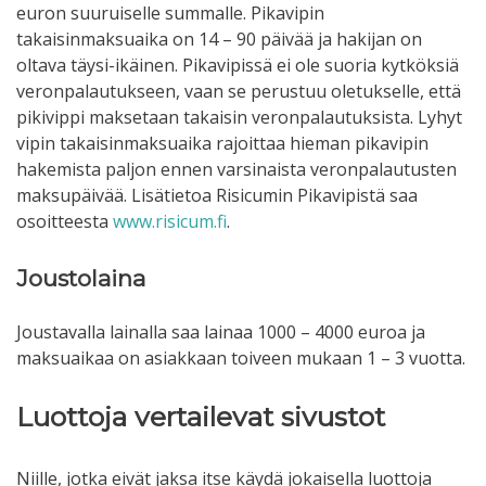
euron suuruiselle summalle. Pikavipin
takaisinmaksuaika on 14 – 90 päivää ja hakijan on
oltava täysi-ikäinen. Pikavipissä ei ole suoria kytköksiä
veronpalautukseen, vaan se perustuu oletukselle, että
pikivippi maksetaan takaisin veronpalautuksista. Lyhyt
vipin takaisinmaksuaika rajoittaa hieman pikavipin
hakemista paljon ennen varsinaista veronpalautusten
maksupäivää. Lisätietoa Risicumin Pikavipistä saa
osoitteesta
www.risicum.fi
.
Joustolaina
Joustavalla lainalla saa lainaa 1000 – 4000 euroa ja
maksuaikaa on asiakkaan toiveen mukaan 1 – 3 vuotta.
Luottoja vertailevat sivustot
Niille, jotka eivät jaksa itse käydä jokaisella luottoja