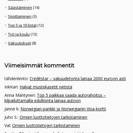
Säästäminen
(14)
Sijoittaminen
(3)
Top 5 ja 10 listat
(12)
Työ ja koulu
(13)
Vakuutukset
(8)
Viimeisimmät kommentit
tähdenlento
:
Creditstar – vakuudetonta lainaa 2000 euroon asti
InkKari
:
Halvat mustekasetit netistä
Anna Mäntynen
:
Top 5 paikkaa saada autorahoitus –
kilpailuttamalla edullisinta lainaa autoon
Janne k
:
Norwegian-pankki ja Norwegianin Visa-kortti
Juho S.
:
Omien luottotietojen tarkistaminen
Val
:
Omien luottotietojen tarkistaminen