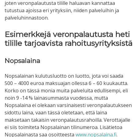
joten veronpalautusta tilille haluavan kannattaa
tutustua ajoissa eri yrityksiin, niiden palveluihin ja
palveluhinnastoon.
Esimerkkejä veronpalautusta heti
tilille tarjoavista rahoitusyrityksistä
Nopsalaina
Nopsalainan kulutusluotto on luotto, jota voi saada
500 – 4000 euroa maksuajan ollessa 6 – 60 kuukautta.
Korko on tässä monia muita palveluita edullisempi, eli
noin 9 -14 % lainasummasta vuodessa, mutta
Nopsalaina ei olekaan varsinaisesti veronpalautukseen
sidottu laina, vaan tässä oletetaan, että laina
maksetaan takaisin veronpalautusrahoilla. Verottajalle
ei siis toimiteta Nopsalainan tilinumeroa. Lisätietoa
Nopsalainasta saa osoitteesta
www.nopsalaina.fi
.