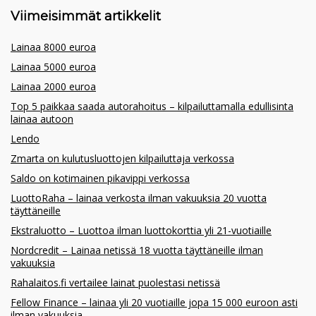
Viimeisimmät artikkelit
Lainaa 8000 euroa
Lainaa 5000 euroa
Lainaa 2000 euroa
Top 5 paikkaa saada autorahoitus – kilpailuttamalla edullisinta
lainaa autoon
Lendo
Zmarta on kulutusluottojen kilpailuttaja verkossa
Saldo on kotimainen pikavippi verkossa
LuottoRaha – lainaa verkosta ilman vakuuksia 20 vuotta
täyttäneille
Ekstraluotto – Luottoa ilman luottokorttia yli 21-vuotiaille
Nordcredit – Lainaa netissä 18 vuotta täyttäneille ilman
vakuuksia
Rahalaitos.fi vertailee lainat puolestasi netissä
Fellow Finance – lainaa yli 20 vuotiaille jopa 15 000 euroon asti
ilman vakuuksia